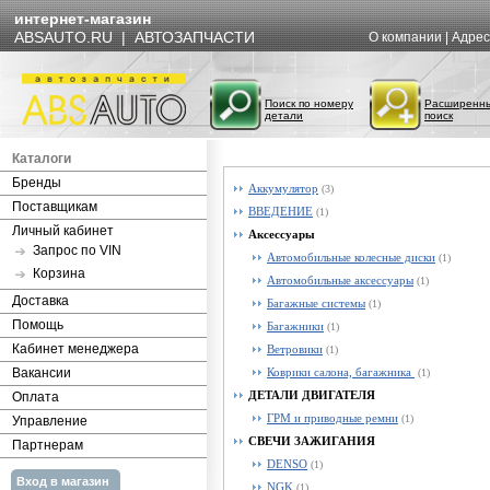
интернет-магазин
ABSAUTO.RU | АВТОЗАПЧАСТИ
О компании
|
Адрес
Поиск по номеру
Расширенн
детали
поиск
Каталоги
Бренды
Аккумулятор
(3)
Поставщикам
ВВЕДЕНИЕ
(1)
Личный кабинет
Аксессуары
Запрос по VIN
Автомобильные колесные диски
(1)
Корзина
Автомобильные аксессуары
(1)
Доставка
Багажные системы
(1)
Помощь
Багажники
(1)
Кабинет менеджера
Ветровики
(1)
Вакансии
Коврики салона, багажника
(1)
ДЕТАЛИ ДВИГАТЕЛЯ
Оплата
ГРМ и приводные ремни
(1)
Управление
СВЕЧИ ЗАЖИГАНИЯ
Партнерам
DENSO
(1)
Вход в магазин
NGK
(1)