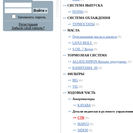
СИСТЕМА ВЫПУСКА
FENNO
(1)
Запомнить пароль
СИСТЕМА ОХЛАЖДЕНИЯ
ТЕРМОСТАТЫ
Регистрация
(1)
Забыли свой пароль?
МАСЛА
Оригинальные масла и аналоги
(1)
LIQUI MOLY
(1)
S-OIL 7 Корея
(1)
ТОРМОЗНАЯ СИСТЕМА
ALLIED NIPPON Каталог продукции
(1)
KASHIYAMA_09
(1)
ФИЛЬТРЫ
BIG
(1)
VIC
(1)
ХОДОВАЯ ЧАСТЬ
Амортизаторы
KAYABA
(1)
Детали подвески и рулевого управлени
CTR
(1)
MAPCO
(1)
SIDEM
(1)