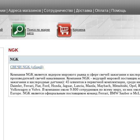
нии
|
Адреса магазинов
|
Сотрудничество
|
Доставка
|
Оплата
|
Помощь
ый
Поиск по марке
Корзина
авто
NGK
NGK
СВЕЧИ NGK (общий)
Компания NGK является лидером мирового рынка в сфере свечей зажигания и кисло
производителей свечей накаливания. Компания NGK - ведущий мировой поставщик 
зажигания и кислородные датчики): 45 клиентов в первичной комплектации, среди ни
Daimler, Ferrari, Fiat, Ford, Honda, Jaguar, Lancia, Mazda, Maybach, Mitsubishi, Opel, 
Volkswagen и Volvo. В компании около 9.800 сотрудников по всему миру, из них око
Europe. NGK является официальным поставщиком команд Ferrari, BMW Sauber и McL