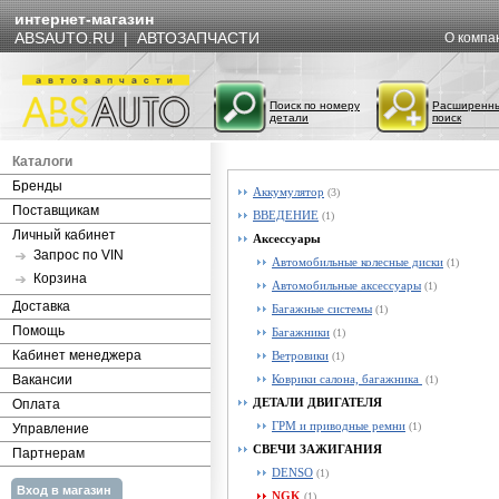
интернет-магазин
ABSAUTO.RU | АВТОЗАПЧАСТИ
О компа
Поиск по номеру
Расширенн
детали
поиск
Каталоги
Бренды
Аккумулятор
(3)
Поставщикам
ВВЕДЕНИЕ
(1)
Личный кабинет
Аксессуары
Запрос по VIN
Автомобильные колесные диски
(1)
Корзина
Автомобильные аксессуары
(1)
Доставка
Багажные системы
(1)
Помощь
Багажники
(1)
Кабинет менеджера
Ветровики
(1)
Вакансии
Коврики салона, багажника
(1)
ДЕТАЛИ ДВИГАТЕЛЯ
Оплата
ГРМ и приводные ремни
(1)
Управление
СВЕЧИ ЗАЖИГАНИЯ
Партнерам
DENSO
(1)
Вход в магазин
NGK
(1)