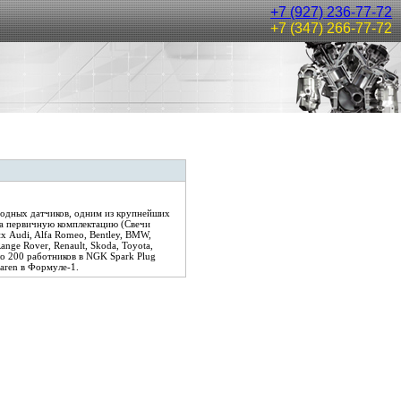
+7 (927) 236-77-72
+7 (347) 266-77-72
родных датчиков, одним из крупнейших
на первичную комплектацию (Свечи
х Audi, Alfa Romeo, Bentley, BMW,
Range Rover, Renault, Skoda, Toyota,
ло 200 работников в NGK Spark Plug
aren в Формуле-1.