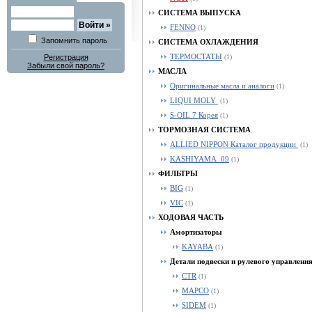
СИСТЕМА ВЫПУСКА
FENNO
(1)
Запомнить пароль
СИСТЕМА ОХЛАЖДЕНИЯ
ТЕРМОСТАТЫ
Регистрация
(1)
Забыли свой пароль?
МАСЛА
Оригинальные масла и аналоги
(1)
LIQUI MOLY
(1)
S-OIL 7 Корея
(1)
ТОРМОЗНАЯ СИСТЕМА
ALLIED NIPPON Каталог продукции
(1)
KASHIYAMA_09
(1)
ФИЛЬТРЫ
BIG
(1)
VIC
(1)
ХОДОВАЯ ЧАСТЬ
Амортизаторы
KAYABA
(1)
Детали подвески и рулевого управлени
CTR
(1)
MAPCO
(1)
SIDEM
(1)