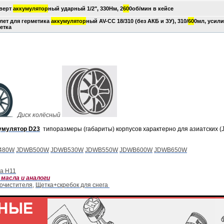
верт
аккумулятор
ный ударный 1/2", 330Нм, 2
60
0об/мин в кейсе
лет для герметика
аккумулятор
ный AV-СС 18/310 (без АКБ и ЗУ), 310/
60
0мл, усили
етка
Диск колёсный
умулятор D23
типоразмеры (габариты) корпусов характерно для азиатских (J
480W
JDWB500W
JDWB530W
JDWB550W
JDWB600W
JDWB650W
а H11
масла и аналоги
очис
тителя
,
Щетка+скребок для снега