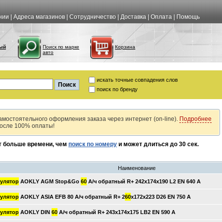
нии
|
Адреса магазинов
|
Сотрудничество
|
Доставка
|
Оплата
|
Помощь
ый
Поиск по марке
Корзина
авто
искать точные совпадения слов
поиск по бренду
амостоятельного оформления заказа через интернет (on-line).
Подробнее
после 100% оплаты!
т больше времени, чем
поиск по номеру
и может длиться до 30 сек.
Наименование
улятор
AOKLY AGM Stop&Go
60
А/ч обратный R+ 242x174x190 L2 EN 640 А
улятор
AOKLY ASIA EFB 80 А/ч обратный R+ 2
60
x172x223 D26 EN 750 А
улятор
AOKLY DIN
60
А/ч обратный R+ 243x174x175 LB2 EN 590 А