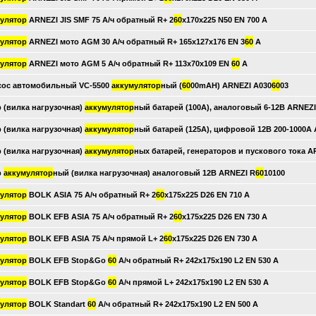
улятор
ARNEZI JIS SMF 75 А/ч обратный R+ 2
60
x170x225 N50 EN 700 А
улятор
ARNEZI мото AGM 30 А/ч обратный R+ 165x127x176 EN 3
60
А
улятор
ARNEZI мото AGM 5 А/ч обратный R+ 113x70x109 EN
60
А
ос автомобильный VC-5500
аккумулятор
ный (
60
00mAH) ARNEZI A030
60
03
р (вилка нагрузочная)
аккумулятор
ный батарей (100А), аналоговый 6-12В ARNEZI
р (вилка нагрузочная)
аккумулятор
ный батарей (125А), цифровой 12В 200-1000А
р (вилка нагрузочная)
аккумулятор
ных батарей, генераторов и пускового тока A
р
аккумулятор
ный (вилка нагрузочная) аналоговый 12В ARNEZI R
60
10100
улятор
BOLK ASIA 75 А/ч обратный R+ 2
60
x175x225 D26 EN 710 А
улятор
BOLK EFB ASIA 75 А/ч обратный R+ 2
60
x175x225 D26 EN 730 А
улятор
BOLK EFB ASIA 75 А/ч прямой L+ 2
60
x175x225 D26 EN 730 А
улятор
BOLK EFB Stop&Go
60
А/ч обратный R+ 242x175x190 L2 EN 530 А
улятор
BOLK EFB Stop&Go
60
А/ч прямой L+ 242x175x190 L2 EN 530 А
улятор
BOLK Standart
60
А/ч обратный R+ 242x175x190 L2 EN 500 А