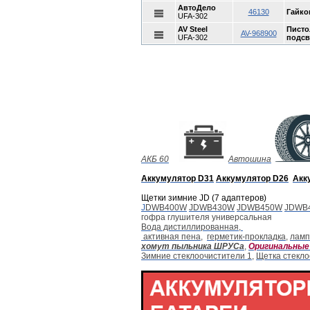
АвтоДело
46130
Гайко
UFA-302
AV Steel
Писто
AV-968900
UFA-302
подсв
АКБ 60
Автошина
Аккумулятор D31
Аккумулятор D2
6
Акк
Щетки зимние JD (7 адаптеров)
J
DWB400W
JDWB430W
JDWB450W
JDWB
гофра глушителя универсальная
Вода дистиллированная,
активная пена
,
герметик-прокладка
,
ламп
хомут пыльника ШРУСа
,
Оригинальные 
Зимние стеклоочистители 1
,
Щетка стекло