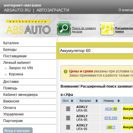
интернет-магазин
ABSAUTO.RU | АВТОЗАПЧАСТИ
О компа
Поиск по номеру
Расширенн
детали
поиск
Каталоги
Бренды
Поставщикам
Личный кабинет
Запрос по VIN
Цены и сроки
указаны при условии с
Корзина
Заказ принимается к работе только 
Доставка
Внимание! Расширенный поиск занимае
Помощь
Кабинет менеджера
в г.Уфа
Ост.
Каталог
Номер
Вакансии
AOKLY
Оплата
AGM
60
Аккум
UFA-95
Управление
AOKLY
EFB S95
Аккум
UFA-95
Партнерам
AOKLY
5
60
77
Аккум
UFA-95
Вход в магазин