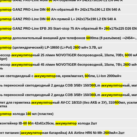
улятор
GANZ PRO-Line AGM
60
А/ч обратный R+ 242x175x190 L2 EN 640 А
улятор
GANZ PRO-Line DIN
60
А/ч обратный R+ 242x175x190 L2 EN 540 А
улятор
GANZ PRO-Line DIN
60
А/ч прямой L+ 242x175x190 L2 EN 540 А
улятор
GANZ PRO-Line EFB JIS Start-stop 75 А/ч обратный R+ 2
60
x175x225 D26 EN
улятор
дополнительный внешний для телефонов
60
00ma (8 разъёмов) -=2454=-,
улятор
(цилиндрический) LP-18650 (Li-Pol) 2
60
0 мАч 3.7В, шт
рессор
аккумулятор
ный 25 л/мин NOVOTIGER беспроводной, 10атм, 70Вт,
60
00 м
iger)
рессор
аккумулятор
ный 45 л/мин NOVOTIGER беспроводной, 10атм, ?Вт, 2
60
0 мА
рь
ик светодиодный с
аккумулятор
ом, крюк/магнит,
60
0лм, Li-Ion 2000мАч
ь переносной светодиодный 2 диода COB 3/5Вт 150/3
60
Lm
аккумулятор
ный, маг
ь переносной светодиодный 2 диода COB 3/5Вт 150/3
60
Lm
аккумулятор
ный, маг
лет для герметика
аккумулятор
ный AV-СС 18/310 (без АКБ и ЗУ), 310/
60
0мл, усили
етка
улятор
холода 1
60
мл (пластик)
контейнер IB-
60
60
л 42х61х35см,
аккумулятор
холода 2шт
нт питания (
аккумулятор
ная батарейка) AA Airline HR6 Ni-Mh 2
60
0мАч 2шт