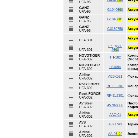
G4040
60
0
Аккум
UFA-95
GANZ
G1040
60
0
Аккум
UFA-95
GANZ
G1040
60
1
Аккум
UFA-95
GANZ
G3180750
Аккум
UFA-95
Аккум
UFA-301
LP-18650
Аккум
UFA-301
2
60
0
NOVOTIGER
Комп
TH-182
UFA-302
(Might
NOVOTIGER
Комп
LS4094
UFA-302
фона
Airline
AEBK021
Фонар
UFA-302
Rock FORCE
RF-EL2301
Фонар
UFA-302
Rock FORCE
RF-EL2301
Фонар
UFA-302
AV Steel
Писто
AV-968900
UFA-302
подсв
Airline
AAC-01
Аккум
UFA-302
AVS
A07174S
Термо
UFA-302
Airline
AA-2
6-0
2
Элеме
UFA-302