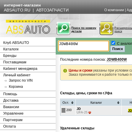
интернет-магазин
ABSAUTO.RU | АВТОЗАПЧАСТИ
О компании
|
Ад
Поиск по номеру
Расширенн
детали
поиск
Клуб ABSAUTO
С анало
Каталоги
Бренды
Последние номера поиска:
JDWB400W
Поставщикам
Кабинет менеджера
Цены и сроки
указаны при условии с
Заказ принимается к работе только 
Личный кабинет
Запрос по VIN
Корзина
Склады, цены, сроки по г.Уфа
Помощь
Доставка
Ост.
Каталог
Н
Вакансии
JD
200
J
UFA-25
Управление
Партнерам
Оплата
Удаленные склады