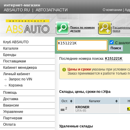
интернет-магазин
ABSAUTO.RU | АВТОЗАПЧАСТИ
О компании
|
Ад
Поиск по номеру
Расширенн
детали
поиск
Клуб ABSAUTO
С анало
Каталоги
Бренды
Последние номера поиска:
K151221K
Поставщикам
Кабинет менеджера
Цены и сроки
указаны при условии с
Заказ принимается к работе только 
Личный кабинет
Запрос по VIN
Корзина
Склады, цены, сроки по г.Уфа
Помощь
Доставка
Ост.
Каталог
Н
Вакансии
KRONER
2
K
UFA-85
Управление
Партнерам
Оплата
Удаленные склады