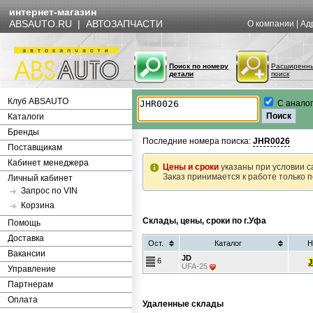
интернет-магазин
ABSAUTO.RU | АВТОЗАПЧАСТИ
О компании
|
Ад
Поиск по номеру
Расширенн
детали
поиск
Клуб ABSAUTO
С анало
Каталоги
Бренды
Последние номера поиска:
JHR0026
Поставщикам
Кабинет менеджера
Цены и сроки
указаны при условии с
Заказ принимается к работе только 
Личный кабинет
Запрос по VIN
Корзина
Склады, цены, сроки по г.Уфа
Помощь
Доставка
Ост.
Каталог
Н
Вакансии
JD
6
UFA-25
Управление
Партнерам
Оплата
Удаленные склады