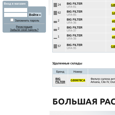
Вход в магазин
BIG FILTER
24
GB
UFA-81
BIG FILTER
62
G
UFA-85
BIG FILTER
Запомнить пароль
2
gb
UFA-36
Регистрация
BIG FILTER
2
gb
Забыли свой пароль?
UFA-37
BIG FILTER
1
gb
UFA-38
BIG FILTER
57
GB
UFA-95
Удаленные склады
Бренд
Номер
BIG
Фильтр салона ант
GB9978CA
FILTER
Arkana, Clio IV, 