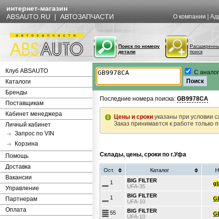
интернет-магазин
ABSAUTO.RU | АВТОЗАПЧАСТИ
О компании
|
Ад
Поиск по номеру
Расширенн
детали
поиск
Клуб ABSAUTO
С анало
Каталоги
Бренды
Последние номера поиска:
GB9978CA
Поставщикам
Кабинет менеджера
Цены и сроки
указаны при условии с
Заказ принимается к работе только 
Личный кабинет
Запрос по VIN
Корзина
Склады, цены, сроки по г.Уфа
Помощь
Доставка
Ост.
Каталог
Н
Вакансии
BIG FILTER
1
gb
UFA-35
Управление
BIG FILTER
1
Партнерам
G
UFA-10
Оплата
BIG FILTER
55
G
UFA-10