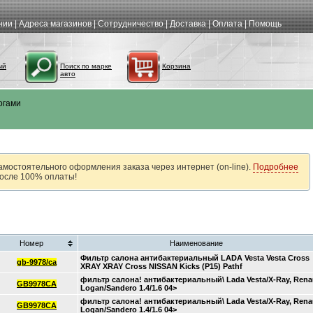
нии
|
Адреса магазинов
|
Сотрудничество
|
Доставка
|
Оплата
|
Помощь
ый
Поиск по марке
Корзина
авто
огами
амостоятельного оформления заказа через интернет (on-line).
Подробнее
после 100% оплаты!
Номер
Наименование
Фильтр салона антибактериальный LADA Vesta Vesta Cross
gb-9978/ca
XRAY XRAY Cross NISSAN Kicks (P15) Pathf
фильтр салона! антибактериальный\ Lada Vesta/X-Ray, Rena
GB9978CA
Logan/Sandero 1.4/1.6 04>
фильтр салона! антибактериальный\ Lada Vesta/X-Ray, Rena
GB9978CA
Logan/Sandero 1.4/1.6 04>