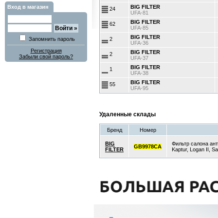
Вход в магазин
BIG FILTER
24
UFA-81
BIG FILTER
62
UFA-85
BIG FILTER
Запомнить пароль
2
UFA-36
Регистрация
BIG FILTER
2
Забыли свой пароль?
UFA-37
BIG FILTER
1
UFA-38
BIG FILTER
55
UFA-95
Удаленные склады
Бренд
Номер
BIG
Фильтр салона ант
GB9978CA
FILTER
Kaptur, Logan II