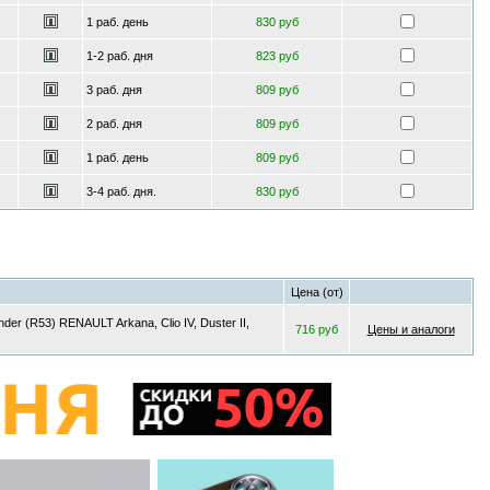
1 раб. день
830 руб
1-2 раб. дня
823 руб
3 раб. дня
809 руб
2 раб. дня
809 руб
1 раб. день
809 руб
3-4 раб. дня.
830 руб
Цена (от)
er (R53) RENAULT Arkana, Clio IV, Duster II,
716 руб
Цены и аналоги