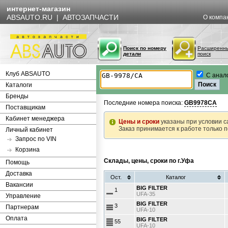
интернет-магазин
ABSAUTO.RU | АВТОЗАПЧАСТИ
О компа
Поиск по номеру
Расширенн
детали
поиск
Клуб ABSAUTO
С анал
Каталоги
Бренды
Последние номера поиска:
GB9978CA
Поставщикам
Кабинет менеджера
Цены и сроки
указаны при условии с
Заказ принимается к работе только 
Личный кабинет
Запрос по VIN
Корзина
Склады, цены, сроки по г.Уфа
Помощь
Доставка
Ост.
Каталог
Вакансии
BIG FILTER
1
UFA-35
Управление
BIG FILTER
3
Партнерам
UFA-10
Оплата
BIG FILTER
55
UFA-10