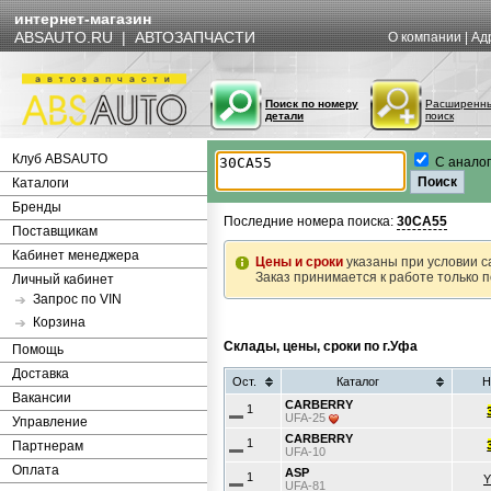
интернет-магазин
ABSAUTO.RU | АВТОЗАПЧАСТИ
О компании
|
Ад
Поиск по номеру
Расширенн
детали
поиск
Клуб ABSAUTO
С анало
Каталоги
Бренды
Последние номера поиска:
30CA55
Поставщикам
Кабинет менеджера
Цены и сроки
указаны при условии с
Заказ принимается к работе только 
Личный кабинет
Запрос по VIN
Корзина
Склады, цены, сроки по г.Уфа
Помощь
Доставка
Ост.
Каталог
Н
Вакансии
CARBERRY
1
UFA-25
Управление
CARBERRY
1
Партнерам
UFA-10
Оплата
ASP
1
Y
UFA-81